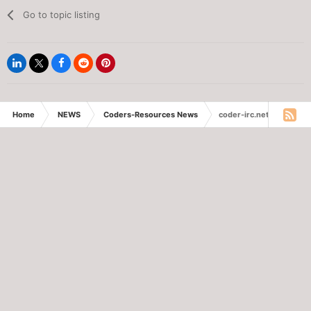
Go to topic listing
Home
NEWS
Coders-Resources News
coder-irc.net