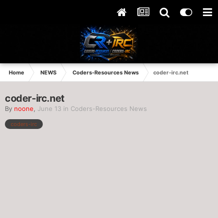
Home
NEWS
Coders-Resources News
coder-irc.net
coder-irc.net
By
noone
,
June 13
in
Coders-Resources News
coders-irc