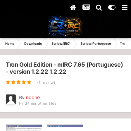
Home
Downloads
Scriptz(IRC)
Scripts Portuguese
Tron G
Tron Gold Edition - mIRC 7.65 (Portuguese)
- version 1.2.22 1.2.22
(1 review)
By
noone
Find their other files